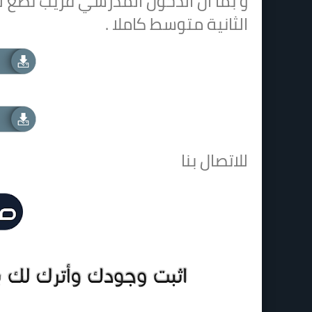
و بما ان الدخول المدرسي قريب نضع ل
الثانية متوسط كاملا .
للاتصال بنا