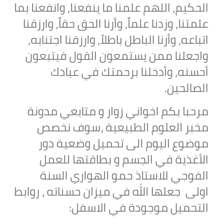
الحكيم, اللهم علمنا ما ينفعنا, وانفعنا بما
علمتنا, وزدنا علماً, وأرنا الحق حقاً, وارزقنا
اتباعه, وأرنا الباطل باطلاً, وارزقنا اجتنابه,
واجعلنا ممن يستمعون القول فيتبعون
أحسنه, وأدخلنا برحمتك في عبادك
الصالحين.
مرحبا بكم اخواني زوار و متابعي مدونة
مخبر العلوم الطبيعية ،سوف نخصص
موضوع اليوم الى
تحميل وضعية دور
الأغذية في الجسم و بطاقتها للعمل
الفوجي للاستاذ حمو الهواري السنة
اولى
جعلها الله في ميزان حسناته ، روابط
التحميل موجودة في الاسفل: