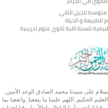
لثانوي في الجزائر
متوسط للجيل الثاني
 الطبيعة و الحياة
بيعية للسنة ثانية ثانوي علوم تجريبية
لسلام على سيدنا محمد الصادق الوعد الأمين,
العليم الحكيم, اللهم علمنا ما ينفعنا, وانفعنا بما
زقنا اتباعه, وأرنا الباطل باطلاً, وارزقنا اجتنابه,