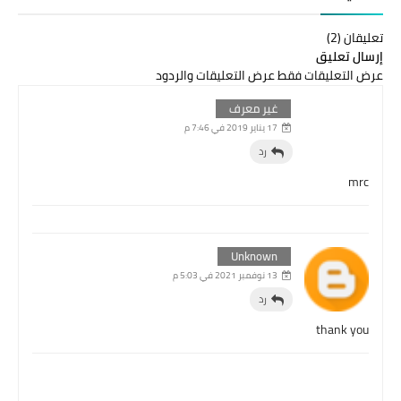
تعليقان (2)
إرسال تعليق
عرض التعليقات فقط
عرض التعليقات والردود
غير معرف
17 يناير 2019 في 7:46 م
رد
mrc
Unknown
13 نوفمبر 2021 في 5:03 م
رد
thank you