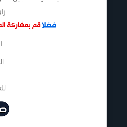
راب
ا
ال
للت