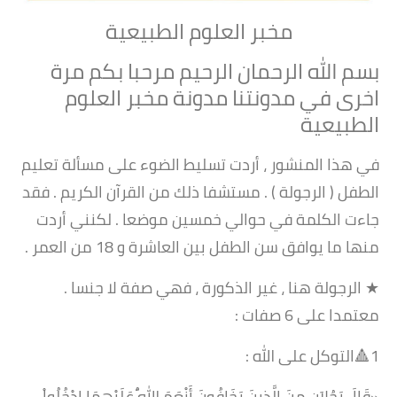
مخبر العلوم الطبيعية
بسم الله الرحمان الرحيم مرحبا بكم مرة
اخرى في مدونتنا مدونة مخبر العلوم
الطبيعية
في هذا المنشور ، أردت تسليط الضوء على مسألة تعليم
الطفل ( الرجولة ) . مستشفا ذلك من القرآن الكريم . فقد
جاءت الكلمة في حوالي خمسين موضعا . لكنني أردت
منها ما يوافق سن الطفل بين العاشرة و 18 من العمر .
★ الرجولة هنا ، غير الذكورة ، فهي صفة لا جنسا .
معتمدا على 6 صفات :
1🔺التوكل على الله :
«قَالَ رَجُلاَنِ مِنَ الَّذِينَ يَخَافُونَ أَنْعَمَ اللّهُ عَلَيْهِمَا ادْخُلُواْ