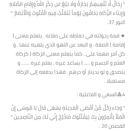
" رِجَالٌ لَّا تُلْهِيهِمْ تِجَارَةٌ وَلَا بَيْعٌ عَن ذِكْرِ اللَّهِ وَإِقَامِ الصَّلَاةِ
وَإِيتَاء الزَّكَاةِ يَخَافُونَ يَوْماً تَتَقَلَّبُ فِيهِ الْقُلُوبُ وَالْأَبْصَارُ "
النور 37.
★ قمة رجولته في حفاظه على صلاته . يتعلم معنى (
إقامة ) الصلاة . و البعد عن اللهو الذي يلهيه عنها . و
كل أمر مهما غلى . كما يتعلم معنى الزكاة ( كزكاة
العلم و الجسم و ..... ) يساعد غيره ، يعلم غيره ....... و
يتصدق و لو بدينار أو درهم . فهذا يدفعه إلى الزكاة
مستقبلا .
4🔺السعي و الفاعلية :
" وَجَاء رَجُلٌ مِّنْ أَقْصَى الْمَدِينَةِ يَسْعَى قَالَ يَا مُوسَى إِنَّ
الْمَلَأَ يَأْتَمِرُونَ بِكَ لِيَقْتُلُوكَ فَاخْرُجْ إِنِّي لَكَ مِنَ النَّاصِحِينَ "
القصص 20 .