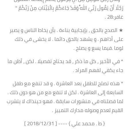
رَجُلًا أَنْ يَقُولَ رَبِّيَ اللَّهُ وَقَدْ جَاءَكُمْ بِالْبَيِّنَاتِ مِنْ رَبِّكُمْ "
غافر:28 .
★ الصدح بالحق ، بإيجابية بناءة . بأن يخاط الناس و يصبر
على أذاهم . و يشهد بالحق دائما . لا يخشى في ذلك
لوما .فيما يسع و يصلح .
* في الأخير ، كل ما ذكر ، قد يحتاج تفصيلا . لكن ، أظن ما
جاء يكفي لفهم المراد .
* هذه تصلح للطفل بعد العاشرة . و قد تنفع مع طفل
السابعة إلى العاشرة . لكن لا تنفع مع من هو دون ذلك .
لما فصلناه في منشورات سابقة . فهو حينذاك لا يتشرب
القيم لعدم وصوله مدارك التمييز .
{ ط . محمد علي } ---- [ 2018/12/31 ]