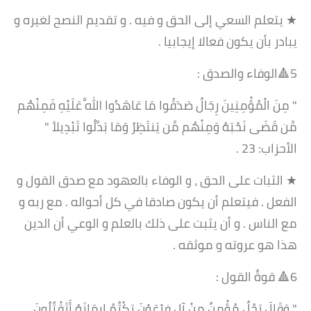
★ يتعلم السعي إلى الحق و فيه . و تقديم النصح لغيره و
يبادر بأن يكون فعالا إيجابيا .
5🔺الوفاء والصدق :
" مِنَ الْمُؤْمِنِينَ رِجَالٌ صَدَقُوا مَا عَاهَدُوا اللَّهَ عَلَيْهِ فَمِنْهُم
مَّن قَضَى نَحْبَهُ وَمِنْهُم مَّن يَنتَظِرُ وَمَا بَدَّلُوا تَبْدِيلاً "
الأحزاب: 23 .
★ الثبات على الحق ، و الوفاء بالعهود مع صدق القول و
الفعل . فيتعلم أن يكون صادقا في كل أحواله . مع ربه و
مع الناس . و أن يثبت على ذلك بالعلم و الوعي أن الدين
هذا هو عروته و موثقه .
6🔺 قوةٌ القول :
" وَقَالَ رَجُلٌ مُؤْمِنٌ مِنْ آلِ فِرْعَوْنَ يَكْتُمُ إِيمَانَهُ أَتَقْتُلُونَ