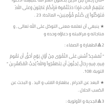
عَلَيْهِمُ الْبَابَ فَإِذَا دَخَلْتُمُوهُ فَإِنَّكُمْ غَالِبُونَ وَعَلَى اللّهِ
فَتَوَكَّلُواْ إِن كُنتُم مُّؤْمِنِينَ» المائدة: 23 .
★ ينبغي أن تعلمه معنى التوكل على الله تعالى ، و
مناجاته و مراقبته و دعاؤه وحده و
2🔺الطهارة و الصفاء :
" لَّمَسْجِدٌ أُسِّسَ عَلَى التَّقْوَى مِنْ أَوَّلِ يَوْمٍ أَحَقُّ أَن تَقُومَ
فِيهِ، فِيهِ رِجَالٌ يُحِبُّونَ أَن يَتَطَهَّرُواْ وَاللّهُ يُحِبُّ الْمُطَّهِّرِينَ "
التوبة: 108.
★ البعد عن الحرام ، بطهارة القلب و اليد . و البحث عن
الكسب الحلال .
3🔺الجدية و الأولوية :